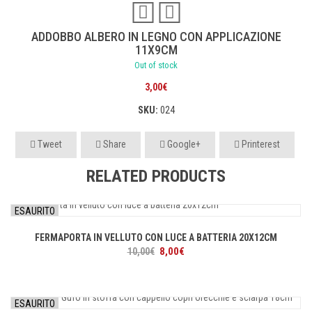
ADDOBBO ALBERO IN LEGNO CON APPLICAZIONE
11X9CM
Out of stock
3,00
€
SKU:
024
Tweet
Share
Google+
Printerest
RELATED PRODUCTS
ESAURITO
FERMAPORTA IN VELLUTO CON LUCE A BATTERIA 20X12CM
Il
Il
8,00
€
10,00
€
prezzo
prezzo
originale
attuale
era:
è:
ESAURITO
10,00€.
8,00€.