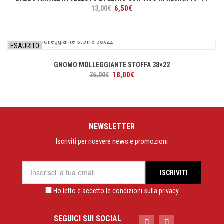
Il
Il
6,50
€
13,00
€
prezzo
prezzo
originale
attuale
era:
è:
ESAURITO
13,00€.
6,50€.
GNOMO MOLLEGGIANTE STOFFA 38×22
Il
Il
18,00
€
36,00
€
prezzo
prezzo
originale
attuale
era:
è:
36,00€.
18,00€.
NEWSLETTER
Iscriviti per ricevere news e promozioni
Ho letto e accetto le condizioni sulla privacy
SEGUICI SUI SOCIAL