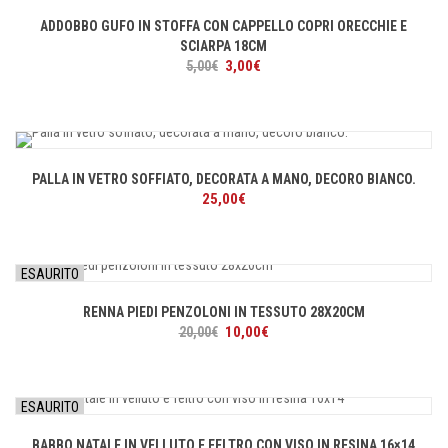
ADDOBBO GUFO IN STOFFA CON CAPPELLO COPRI ORECCHIE E
SCIARPA 18CM
Il
Il
3,00
€
5,00
€
prezzo
prezzo
originale
attuale
era:
è:
5,00€.
3,00€.
PALLA IN VETRO SOFFIATO, DECORATA A MANO, DECORO BIANCO.
25,00
€
ESAURITO
RENNA PIEDI PENZOLONI IN TESSUTO 28X20CM
Il
Il
10,00
€
20,00
€
prezzo
prezzo
originale
attuale
era:
è:
ESAURITO
20,00€.
10,00€.
BABBO NATALE IN VELLUTO E FELTRO CON VISO IN RESINA 16×14