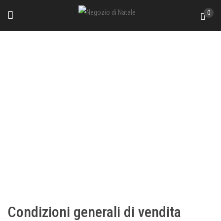
Skip
0
to
content
TERMINI E CONDIZIONI
Condizioni generali di vendita