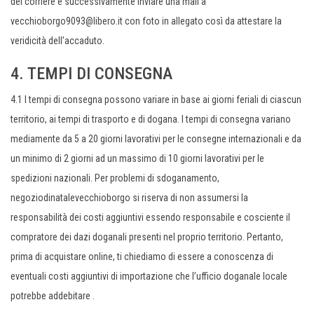
del corriere e successivamente inviare una mail a
vecchioborgo9093@libero.it con foto in allegato così da attestare la
veridicità dell’accaduto.
4. TEMPI DI CONSEGNA
4.1 I tempi di consegna possono variare in base ai giorni feriali di ciascun
territorio, ai tempi di trasporto e di dogana. I tempi di consegna variano
mediamente da 5 a 20 giorni lavorativi per le consegne internazionali e da
un minimo di 2 giorni ad un massimo di 10 giorni lavorativi per le
spedizioni nazionali. Per problemi di sdoganamento,
negoziodinatalevecchioborgo si riserva di non assumersi la
responsabilità dei costi aggiuntivi essendo responsabile e cosciente il
compratore dei dazi doganali presenti nel proprio territorio. Pertanto,
prima di acquistare online, ti chiediamo di essere a conoscenza di
eventuali costi aggiuntivi di importazione che l’ufficio doganale locale
potrebbe addebitare .