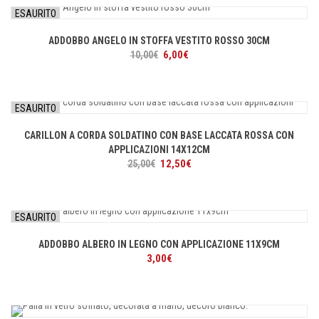
era:
è:
ESAURITO
10,00€.
5,00€.
ADDOBBO ANGELO IN STOFFA VESTITO ROSSO 30CM
Il
Il
6,00
€
10,00
€
prezzo
prezzo
originale
attuale
era:
è:
ESAURITO
10,00€.
6,00€.
CARILLON A CORDA SOLDATINO CON BASE LACCATA ROSSA CON
APPLICAZIONI 14X12CM
Il
Il
12,50
€
25,00
€
prezzo
prezzo
originale
attuale
era:
è:
ESAURITO
25,00€.
12,50€.
ADDOBBO ALBERO IN LEGNO CON APPLICAZIONE 11X9CM
3,00
€