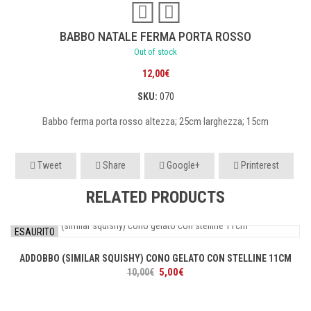
BABBO NATALE FERMA PORTA ROSSO
Out of stock
12,00
€
SKU:
070
Babbo ferma porta rosso altezza; 25cm larghezza; 15cm
Tweet
Share
Google+
Printerest
RELATED PRODUCTS
ESAURITO
ADDOBBO (SIMILAR SQUISHY) CONO GELATO CON STELLINE 11CM
Il
Il
5,00
€
10,00
€
prezzo
prezzo
originale
attuale