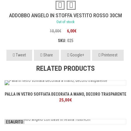
ADDOBBO ANGELO IN STOFFA VESTITO ROSSO 30CM
Out of stock
Il
Il
10,00
€
6,00
€
prezzo
prezzo
SKU:
025
originale
attuale
Tweet
Share
Google+
Printerest
era:
è:
10,00€.
6,00€.
RELATED PRODUCTS
PALLA IN VETRO SOFFIATA DECORATA A MANO, DECORO TRASPARENTE
25,00
€
ESAURITO