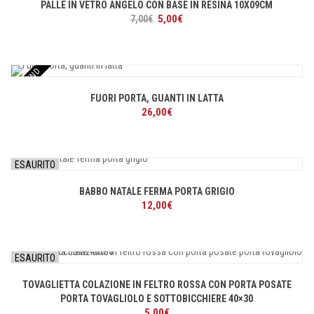
PALLE IN VETRO ANGELO CON BASE IN RESINA 10X09CM
Il
Il
5,00
€
7,00
€
prezzo
prezzo
originale
attuale
era:
è:
TREND
7,00€.
5,00€.
FUORI PORTA, GUANTI IN LATTA
26,00
€
ESAURITO
BABBO NATALE FERMA PORTA GRIGIO
12,00
€
ESAURITO
TOVAGLIETTA COLAZIONE IN FELTRO ROSSA CON PORTA POSATE
PORTA TOVAGLIOLO E SOTTOBICCHIERE 40×30
5,00
€