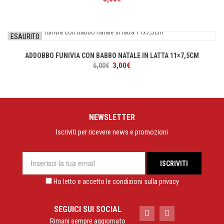
ESAURITO
ADDOBBO FUNIVIA CON BABBO NATALE IN LATTA 11×7,5CM
Il
Il
3,00
€
6,00
€
prezzo
prezzo
originale
attuale
era:
è:
6,00€.
3,00€.
NEWSLETTER
Iscriviti per ricevere news e promozioni
Ho letto e accetto le condizioni sulla privacy
SEGUICI SUI SOCIAL
Rimani sempre aggiornato