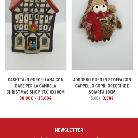
CASETTA IN PORCELLANA CON
ADDOBBO GUFO IN STOFFA CON
BASE PER LA CANDELA
CAPPELLO COPRI ORECCHIE E
CHRISTMAS SHOP 17X10X10CM
SCIARPA 18CM
Fascia
Il
Il
30,00
€
-
35,00
€
3,00
€
5,00
€
di
prezzo
prezzo
prezzo:
originale
attuale
da
era:
è:
30,00€
5,00€.
3,00€.
a
NEWSLETTER
35,00€