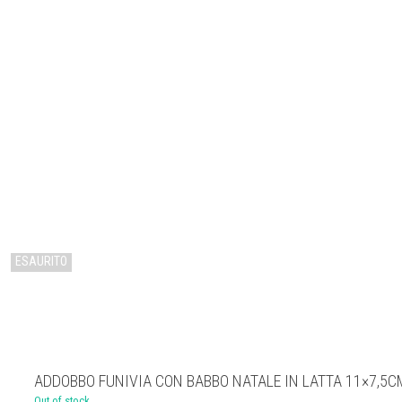
IN LATTA 11×7,5C
ESAURITO
ADDOBBO FUNIVIA CON BABBO NATALE IN LATTA 11×7,5C
Out of stock