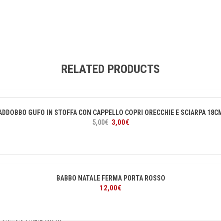
RELATED PRODUCTS
ADDOBBO GUFO IN STOFFA CON CAPPELLO COPRI ORECCHIE E SCIARPA 18C
Il
Il
3,00
€
5,00
€
prezzo
prezzo
originale
attuale
era:
è:
5,00€.
3,00€.
BABBO NATALE FERMA PORTA ROSSO
12,00
€