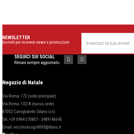
NEWSLETTER
Iscriviti per ricevere news e promozioni
SEGUICI SUI SOCIAL
Rimani sempre aggiornato
Negozio di Natale
Via Roma, 172 (sede principale)
Via Roma, 132/A (nuova sede)
87052 Camigliatello Silano (cs)
Tel. +39 0984 570807 - 3489146645
Email: vecchioborgo9093@libero.it