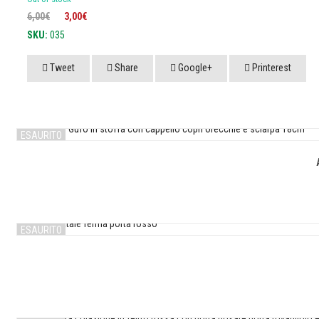
Il
Il
6,00
€
3,00
€
prezzo
prezzo
SKU:
035
originale
attuale
era:
è:
Tweet
Share
Google+
Printerest
6,00€.
3,00€.
ESAURITO
ESAURITO