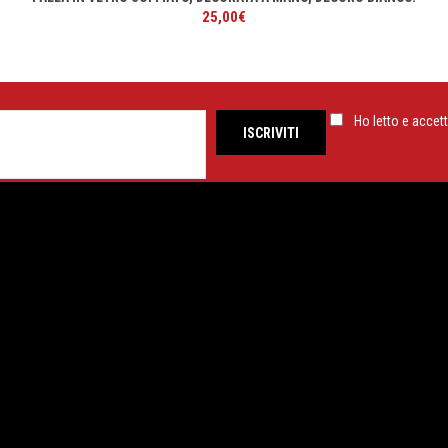
25,00
€
Ho letto e accett