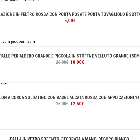
AZIONE IN FELTRO ROSSA CON PORTA POSATE PORTA TOVAGLIOLO E SOTT
5,00
€
PALLE PER ALBERO GRANDE E PICCOLA IN STOFFA E VELLUTO GRANDE 15CM
Il
Il
10,00
€
20,00
€
prezzo
prezzo
originale
attuale
era:
è:
20,00€.
10,00€.
LON A CORDA SOLDATINO CON BASE LACCATA ROSSA CON APPLICAZIONI 1
Il
Il
12,50
€
25,00
€
prezzo
prezzo
originale
attuale
era:
è:
25,00€.
12,50€.
PALLA IN VETRO SOFFIATO, DECORATA A MANO, DECORO BIANCO.