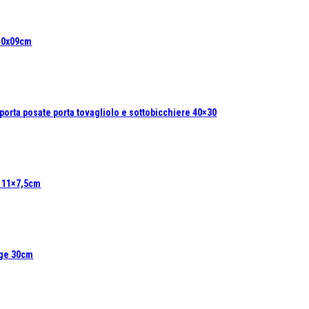
 10x09cm
 porta posate porta tovagliolo e sottobicchiere 40×30
a 11×7,5cm
ige 30cm