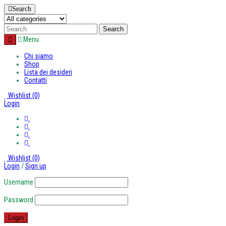
Search
Menu
Chi siamo
Shop
Lista dei desideri
Contatti
Wishlist
(0)
Login
.
.
.
.
Skip
Wishlist
(0)
to
Login
/
Sign up
content
Username
Password