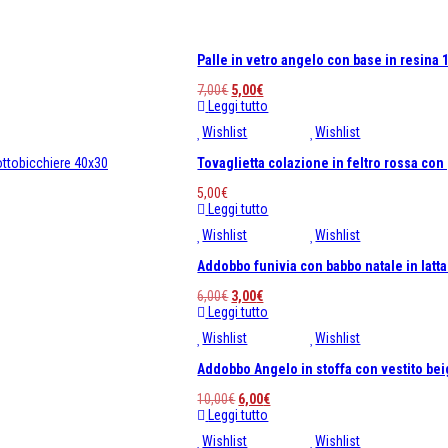
Palle in vetro angelo con base in resina
Il
Il
7,00
€
5,00
€
prezzo
prezzo
Leggi tutto
originale
attuale
Wishlist
Wishlist
era:
è:
7,00€.
5,00€.
Tovaglietta colazione in feltro rossa con
5,00
€
Leggi tutto
Wishlist
Wishlist
Addobbo funivia con babbo natale in latt
Il
Il
6,00
€
3,00
€
prezzo
prezzo
Leggi tutto
originale
attuale
Wishlist
Wishlist
era:
è:
6,00€.
3,00€.
Addobbo Angelo in stoffa con vestito be
Il
Il
10,00
€
6,00
€
prezzo
prezzo
Leggi tutto
originale
attuale
Wishlist
Wishlist
era:
è: