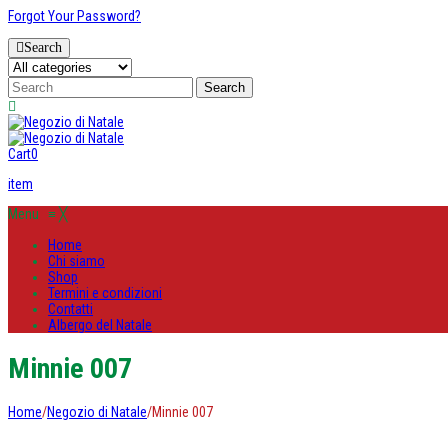
Forgot Your Password?
Search
Cart
0
item
Menu
≡
╳
Home
Chi siamo
Shop
Termini e condizioni
Contatti
Albergo del Natale
Minnie 007
Home
/
Negozio di Natale
/
Minnie 007