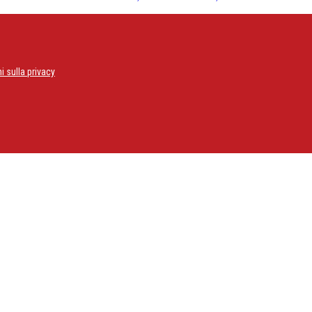
10,00€.
6,00€.
i sulla privacy