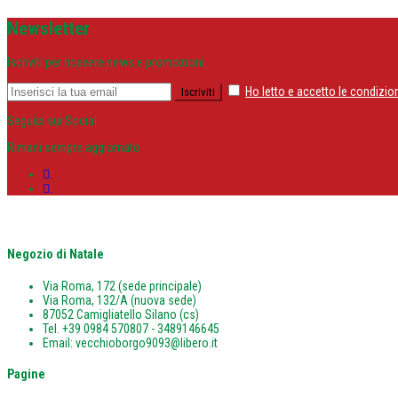
Newsletter
Iscriviti per ricevere news e promozioni
Ho letto e accetto le condizion
Seguici sui Social
Rimani sempre aggiornato
.
.
Negozio di Natale
Via Roma, 172 (sede principale)
Via Roma, 132/A (nuova sede)
87052 Camigliatello Silano (cs)
Tel. +39 0984 570807 - 3489146645
Email: vecchioborgo9093@libero.it
Pagine