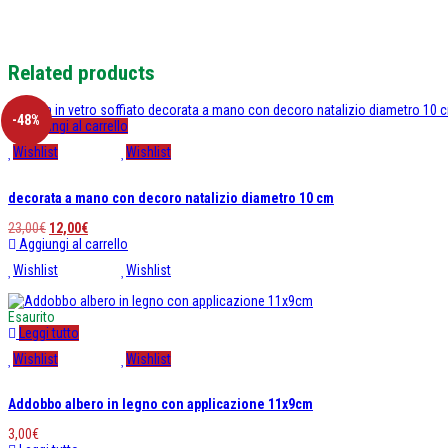
Related products
-48%
Aggiungi al carrello
Wishlist
Wishlist
decorata a mano con decoro natalizio diametro 10 cm
Il
Il
23,00
€
12,00
€
prezzo
prezzo
Aggiungi al carrello
originale
attuale
Wishlist
Wishlist
era:
è:
23,00€.
12,00€.
Esaurito
Leggi tutto
Wishlist
Wishlist
Addobbo albero in legno con applicazione 11x9cm
3,00
€