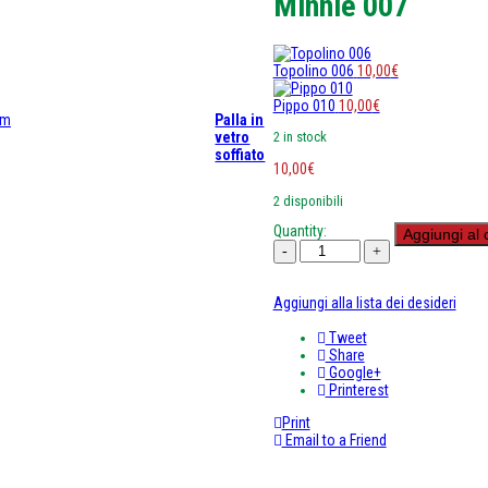
Minnie 007
Topolino 006
10,00
€
Pippo 010
10,00
€
Palla in
2 in stock
vetro
soffiato
10,00
€
2 disponibili
Quantity:
Aggiungi al 
Aggiungi alla lista dei desideri
Tweet
Share
Google+
Printerest
Print
Email to a Friend