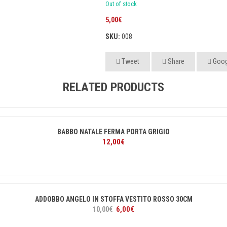
Out of stock
5,00
€
SKU:
008
Tweet
Share
Goog
RELATED PRODUCTS
BABBO NATALE FERMA PORTA GRIGIO
12,00
€
ADDOBBO ANGELO IN STOFFA VESTITO ROSSO 30CM
Il
Il
6,00
€
10,00
€
prezzo
prezzo