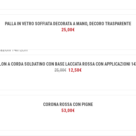
originale
attuale
era:
è:
10,00€.
6,00€.
PALLA IN VETRO SOFFIATA DECORATA A MANO, DECORO TRASPARENTE
25,00
€
LON A CORDA SOLDATINO CON BASE LACCATA ROSSA CON APPLICAZIONI 1
Il
Il
12,50
€
25,00
€
prezzo
prezzo
originale
attuale
era:
è:
25,00€.
12,50€.
CORONA ROSSA CON PIGNE
53,00
€