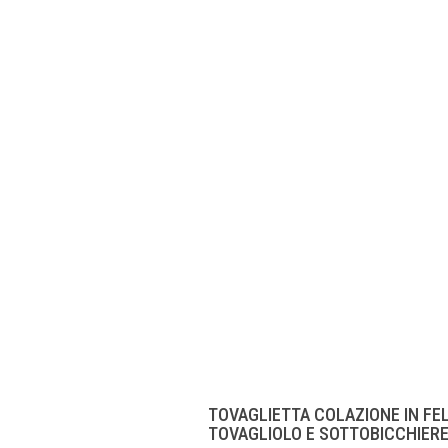
IN
A CON
ATE
LIOLO
HIERE
TOVAGLIETTA COLAZIONE IN FE
TOVAGLIOLO E SOTTOBICCHIERE