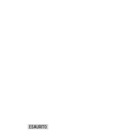
COLAZIONE 
FELTRO ROSS
PORTA POS
PORTA TOVAG
E SOTTOBICC
40×30
ESAURITO