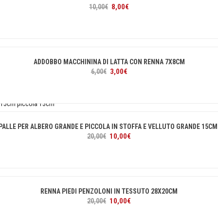
Il
Il
8,00
€
10,00
€
prezzo
prezzo
originale
attuale
era:
è:
10,00€.
8,00€.
ADDOBBO MACCHININA DI LATTA CON RENNA 7X8CM
Il
Il
3,00
€
6,00
€
prezzo
prezzo
originale
attuale
era:
è:
6,00€.
3,00€.
PALLE PER ALBERO GRANDE E PICCOLA IN STOFFA E VELLUTO GRANDE 15CM
Il
Il
10,00
€
20,00
€
prezzo
prezzo
originale
attuale
era:
è:
20,00€.
10,00€.
RENNA PIEDI PENZOLONI IN TESSUTO 28X20CM
Il
Il
10,00
€
20,00
€
prezzo
prezzo