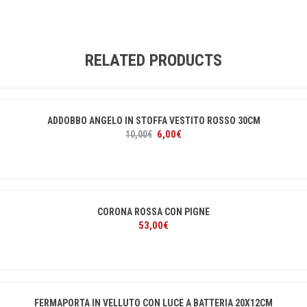
RELATED PRODUCTS
ADDOBBO ANGELO IN STOFFA VESTITO ROSSO 30CM
Il
Il
6,00
€
10,00
€
prezzo
prezzo
originale
attuale
era:
è:
10,00€.
6,00€.
CORONA ROSSA CON PIGNE
53,00
€
FERMAPORTA IN VELLUTO CON LUCE A BATTERIA 20X12CM