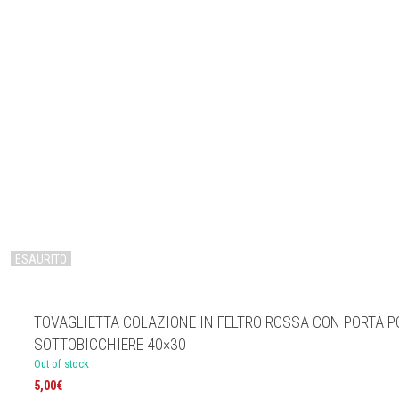
PORTA TOVAGLIOL
E SOTTOBICCHIER
40×30
ESAURITO
TOVAGLIETTA COLAZIONE IN FELTRO ROSSA CON PORTA P
SOTTOBICCHIERE 40×30
Out of stock
5,00
€