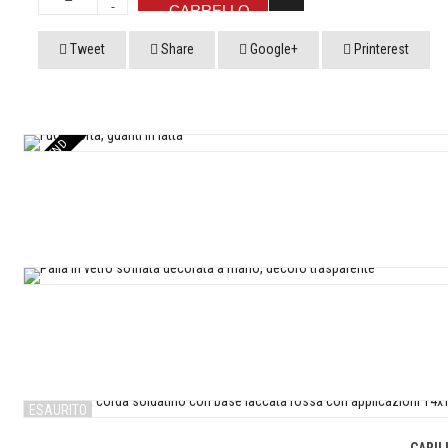
CARRELLO
Tweet
Share
Google+
Printerest
TREND
ESAURITO