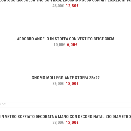
LON A CORDA SOLDATINO CON BASE LACCATA ROSSA CON APPLICAZIONI 1
Il
Il
12,50
€
25,00
€
prezzo
prezzo
originale
attuale
era:
è:
25,00€.
12,50€.
ADDOBBO ANGELO IN STOFFA CON VESTITO BEIGE 30CM
Il
Il
6,00
€
10,00
€
prezzo
prezzo
originale
attuale
era:
è:
10,00€.
6,00€.
GNOMO MOLLEGGIANTE STOFFA 38×22
Il
Il
18,00
€
36,00
€
prezzo
prezzo
originale
attuale
era:
è:
36,00€.
18,00€.
 IN VETRO SOFFIATO DECORATA A MANO CON DECORO NATALIZIO DIAMETRO
Il
Il
12,00
€
23,00
€
prezzo
prezzo